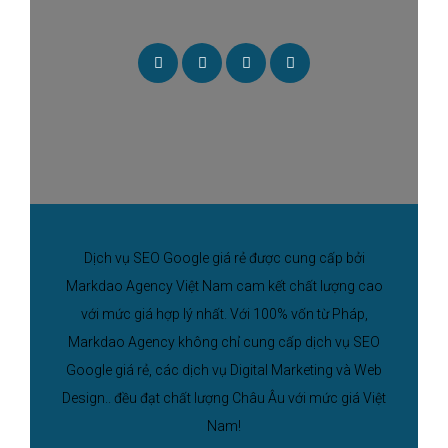
Dịch vụ SEO Google giá rẻ được cung cấp bởi
Markdao Agency Việt Nam cam kết chất lượng cao
với mức giá hợp lý nhất. Với 100% vốn từ Pháp,
Markdao Agency không chỉ cung cấp dịch vụ SEO
Google giá rẻ, các dịch vụ Digital Marketing và Web
Design.. đều đạt chất lượng Châu Âu với mức giá Việt
Nam!