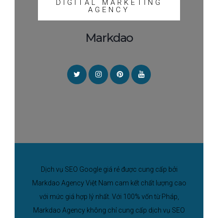
DIGITAL MARKETING
AGENCY
Markdao
Dịch vụ SEO Google giá rẻ được cung cấp bởi
Markdao Agency Việt Nam cam kết chất lượng cao
với mức giá hợp lý nhất. Với 100% vốn từ Pháp,
Markdao Agency không chỉ cung cấp dịch vụ SEO