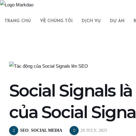
TRANG CHỦ
VỀ CHÚNG TÔI
DỊCH VỤ
DỰ ÁN
Social Signals l
của Social Signa
SEO
,
SOCIAL MEDIA
29 JULY, 2025