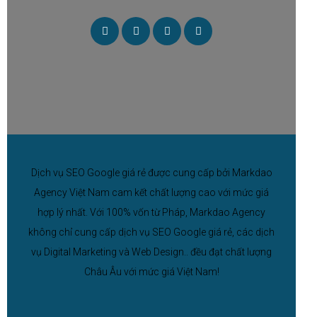
Dịch vụ SEO Google giá rẻ được cung cấp bởi Markdao
Agency Việt Nam cam kết chất lượng cao với mức giá
hợp lý nhất. Với 100% vốn từ Pháp, Markdao Agency
không chỉ cung cấp dịch vụ SEO Google giá rẻ, các dịch
vụ Digital Marketing và Web Design.. đều đạt chất lượng
Châu Âu với mức giá Việt Nam!