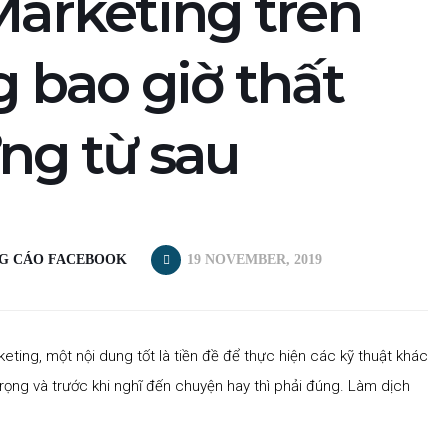
Marketing trên
 bao giờ thất
ững từ sau
G CÁO FACEBOOK
19 NOVEMBER, 2019
keting, một nội dung tốt là tiền đề để thực hiện các kỹ thuật khác
ọng và trước khi nghĩ đến chuyện hay thì phải đúng. Làm dịch