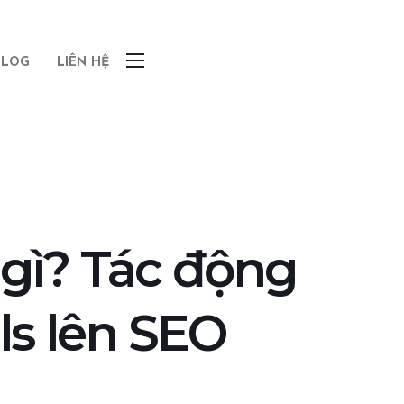
BLOG
LIÊN HỆ
à gì? Tác động
ls lên SEO