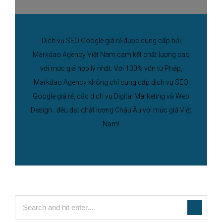
Dịch vụ SEO Google giá rẻ được cung cấp bởi
Markdao Agency Việt Nam cam kết chất lượng cao
với mức giá hợp lý nhất. Với 100% vốn từ Pháp,
Markdao Agency không chỉ cung cấp dịch vụ SEO
Google giá rẻ, các dịch vụ Digital Marketing và Web
Design.. đều đạt chất lượng Châu Âu với mức giá Việt
Nam!