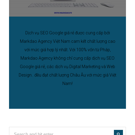
Dịch vụ SEO Google giá rẻ được cung cấp bởi
Markdao Agency Việt Nam cam kết chất lượng cao
với mức giá hợp lý nhất. Với 100% vốn từ Pháp,
Markdao Agency không chỉ cung cấp dịch vụ SEO
Google giá rẻ, các dịch vụ Digital Marketing và Web
Design.. đều đạt chất lượng Châu Âu với mức giá Việt
Nam!