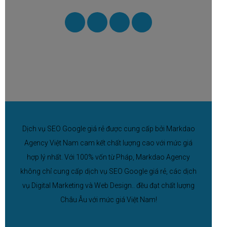
Dịch vụ SEO Google giá rẻ được cung cấp bởi Markdao
Agency Việt Nam cam kết chất lượng cao với mức giá
hợp lý nhất. Với 100% vốn từ Pháp, Markdao Agency
không chỉ cung cấp dịch vụ SEO Google giá rẻ, các dịch
vụ Digital Marketing và Web Design.. đều đạt chất lượng
Châu Âu với mức giá Việt Nam!