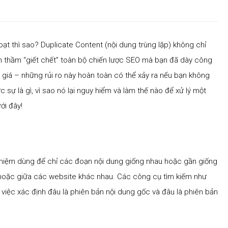
oạt thì sao? Duplicate Content (nội dung trùng lặp) không chỉ
 thầm “giết chết” toàn bộ chiến lược SEO mà bạn đã dày công
 giá – những rủi ro này hoàn toàn có thể xảy ra nếu bạn không
 sự là gì, vì sao nó lại nguy hiểm và làm thế nào để xử lý một
ới đây!
ái niệm dùng để chỉ các đoạn nội dung giống nhau hoặc gần giống
e, hoặc giữa các website khác nhau. Các công cụ tìm kiếm như
việc xác định đâu là phiên bản nội dung gốc và đâu là phiên bản