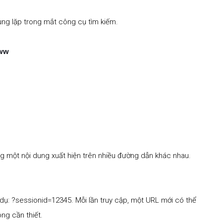
rùng lặp trong mắt công cụ tìm kiếm.
www
ng một nội dung xuất hiện trên nhiều đường dẫn khác nhau.
 dụ:
?sessionid=12345
. Mỗi lần truy cập, một URL mới có thể
ng cần thiết.