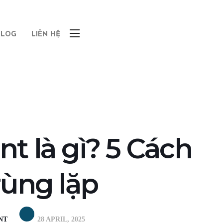
BLOG
LIÊN HỆ
t là gì? 5 Cách
rùng lặp
NT
28 APRIL, 2025