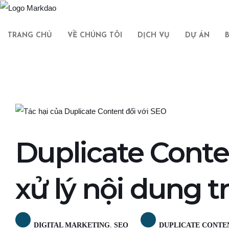
TRANG CHỦ
VỀ CHÚNG TÔI
DỊCH VỤ
DỰ ÁN
Duplicate Conten
xử lý nội dung t
DIGITAL MARKETING
,
SEO
DUPLICATE CONTE