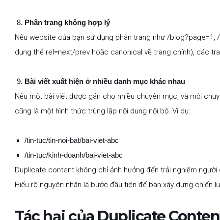
Phân trang không hợp lý
Nếu website của bạn sử dụng phân trang như
/blog?page=1
,
dụng thẻ
rel=next
/
prev
hoặc canonical về trang chính), các tra
Bài viết xuất hiện ở nhiều danh mục khác nhau
Nếu một bài viết được gán cho nhiều chuyên mục, và mỗi chuyê
cũng là một hình thức trùng lặp nội dung nội bộ. Ví dụ:
/tin-tuc/tin-noi-bat/bai-viet-abc
/tin-tuc/kinh-doanh/bai-viet-abc
Duplicate content không chỉ ảnh hưởng đến trải nghiệm ngườ
Hiểu rõ nguyên nhân là bước đầu tiên để bạn xây dựng chiến l
Tác hại của Duplicate Conten