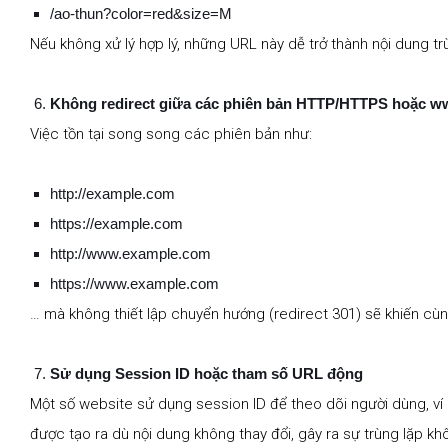
/ao-thun?color=red&size=M
Nếu không xử lý hợp lý, những URL này dễ trở thành nội dung t
Không redirect giữa các phiên bản HTTP/HTTPS hoặc 
Việc tồn tại song song các phiên bản như:
http://example.com
https://example.com
http://www.example.com
https://www.example.com
… mà không thiết lập chuyển hướng (redirect 301) sẽ khiến cù
Sử dụng Session ID hoặc tham số URL động
Một số website sử dụng session ID để theo dõi người dùng, ví
được tạo ra dù nội dung không thay đổi, gây ra sự trùng lặp khô