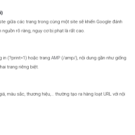
i)
te giữa các trang trong cùng một site sẽ khiến Google đánh
 nguồn rõ ràng, nguy cơ bị phạt là rất cao.
 in (
?print=1
) hoặc trang
AMP
(
/amp/
), nội dung gần như giống
ai trang riêng biệt.
iá, màu sắc, thương hiệu,… thường tạo ra hàng loạt URL với nội