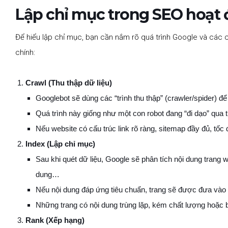
Lập chỉ mục trong SEO hoạt
Để hiểu lập chỉ mục, bạn cần nắm rõ quá trình Google và các 
chính:
Crawl (Thu thập dữ liệu)
Googlebot sẽ dùng các “trình thu thập” (crawler/spider) để
Quá trình này giống như một con robot đang “đi dạo” qua 
Nếu website có cấu trúc link rõ ràng, sitemap đầy đủ, tốc đ
Index (Lập chỉ mục)
Sau khi quét dữ liệu, Google sẽ phân tích nội dung trang w
dung…
Nếu nội dung đáp ứng tiêu chuẩn, trang sẽ được đưa vào k
Những trang có nội dung trùng lặp, kém chất lượng hoặc b
Rank (Xếp hạng)