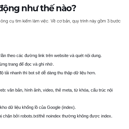
 động như thế nào?
công cụ tìm kiếm làm việc. Về cơ bản, quy trình này gồm 3 bước
 lần theo các đường link trên website và quét nội dung.
từng trang để đọc và ghi nhớ.
ộ tải nhanh thì bot sẽ dễ dàng thu thập dữ liệu hơn.
eb: văn bản, hình ảnh, video, thẻ meta, từ khóa, cấu trúc nội
ho dữ liệu khổng lồ của Google (index).
ị chặn bởi robots.txt/thẻ noindex thường không được index.