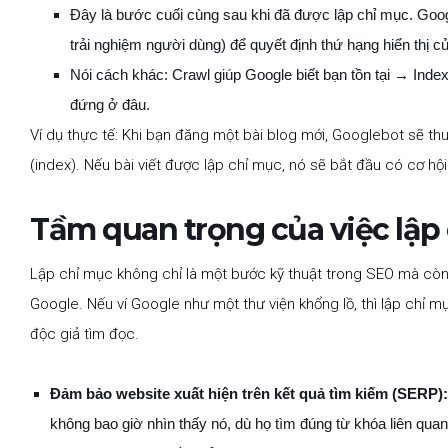
Đây là bước cuối cùng sau khi đã được lập chỉ mục. Goog
trải nghiệm người dùng) để quyết định thứ hạng hiển thị củ
Nói cách khác: Crawl giúp Google biết bạn tồn tại → Ind
đứng ở đâu.
Ví dụ thực tế: Khi bạn đăng một bài blog mới, Googlebot sẽ thu 
(index). Nếu bài viết được lập chỉ mục, nó sẽ bắt đầu có cơ hội 
Tầm quan trọng của việc lập
Lập chỉ mục không chỉ là một bước kỹ thuật trong SEO mà còn l
Google. Nếu ví Google như một thư viện khổng lồ, thì lập chỉ m
độc giả tìm đọc.
Đảm bảo website xuất hiện trên kết quả tìm kiếm (SERP):
không bao giờ nhìn thấy nó, dù họ tìm đúng từ khóa liên quan.