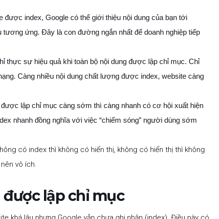
 được index, Google có thể giới thiệu nội dung của bạn tới
ụ tương ứng. Đây là con đường ngắn nhất để doanh nghiệp tiếp
ỉ thực sự hiệu quả khi toàn bộ nội dung được lập chỉ mục. Chỉ
hạng. Càng nhiều nội dung chất lượng được index, website càng
được lập chỉ mục càng sớm thì càng nhanh có cơ hội xuất hiện
index nhanh đồng nghĩa với việc “chiếm sóng” người dùng sớm
ông có index thì không có hiển thị, không có hiển thị thì không
 nên vô ích.
được lập chỉ mục
ite khá lâu nhưng Google vẫn chưa ghi nhận (index). Điều này có