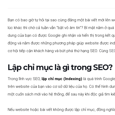
Bạn có bao giờ tự hỏi tại sao cùng đăng một bài viết mới lên w
lúc khác thì chờ cả tuần vẫn “bặt vô âm tín”? Bí mật nằm ở quá 
dung của bạn có được Google ghi nhận và hiển thị trong kết qu
động và nắm được những phương pháp giúp website được index
cơ hội tiếp cận khách hàng và bứt phá thứ hạng SEO. Cùng
SEO
Lập chỉ mục là gì trong SEO?
Trong lĩnh vực SEO,
lập chỉ mục (Indexing)
là quá trình Google
trên website của bạn vào cơ sở dữ liệu của họ. Có thể hình du
một cuốn sách mới vào hệ thống, để sau này khi độc giả tìm kiế
Nếu website hoặc bài viết không được lập chỉ mục, đồng nghĩa 