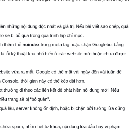
:
iên những nội dung độc nhất và giá trị. Nếu bài viết sao chép, quá
ó sẽ bị bỏ qua trong quá trình lập chỉ mục.
nh thêm thẻ
noindex
trong meta tag hoặc chặn Googlebot bằng
 là lỗi kỹ thuật khá phổ biến ở các website mới hoặc chưa được
bsite vừa ra mắt, Google có thể mất vài ngày đến vài tuần để
Console, thời gian này có thể kéo dài hơn.
t thường đi theo các liên kết để phát hiện nội dung mới. Nếu
iều trang sẽ bị “bỏ quên”.
quá lâu, server không ổn định, hoặc bị chặn bởi tường lửa cũng
chứa spam, nhồi nhét từ khóa, nội dung lừa đảo hay vi phạm