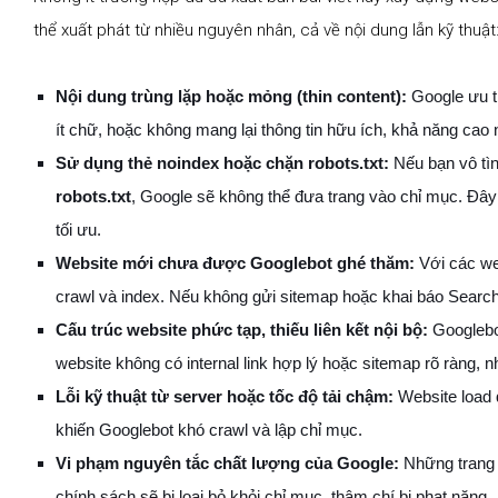
thể xuất phát từ nhiều nguyên nhân, cả về nội dung lẫn kỹ thuật
Nội dung trùng lặp hoặc mỏng (thin content):
Google ưu t
ít chữ, hoặc không mang lại thông tin hữu ích, khả năng cao n
Sử dụng thẻ noindex hoặc chặn robots.txt:
Nếu bạn vô tì
robots.txt
, Google sẽ không thể đưa trang vào chỉ mục. Đây
tối ưu.
Website mới chưa được Googlebot ghé thăm:
Với các we
crawl và index. Nếu không gửi sitemap hoặc khai báo Search 
Cấu trúc website phức tạp, thiếu liên kết nội bộ:
Googlebo
website không có internal link hợp lý hoặc sitemap rõ ràng, nh
Lỗi kỹ thuật từ server hoặc tốc độ tải chậm:
Website load 
khiến Googlebot khó crawl và lập chỉ mục.
Vi phạm nguyên tắc chất lượng của Google:
Những trang 
chính sách sẽ bị loại bỏ khỏi chỉ mục, thậm chí bị phạt nặng.