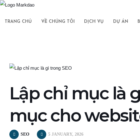
TRANG CHỦ
VỀ CHÚNG TÔI
DỊCH VỤ
DỰ ÁN
Lập chỉ mục là g
mục cho websi
SEO
5 JANUARY, 2026