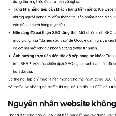
dựng thương hiệu đều trở nên vô nghĩa.
Tăng khả năng tiếp cận khách hàng tiềm năng:
Khi website
những người đang tìm kiếm thông tin, sản phẩm hoặc dịch v
cận đúng khách hàng mục tiêu.
Nền tảng để cải thiện SEO tổng thể:
Một chiến dịch SEO ch
mục giống như “dữ liệu đầu vào” để Google đánh giá và xếp 
có cơ hội mở rộng từ khóa và tăng traffic tự nhiên.
Ảnh hưởng trực tiếp đến tốc độ xếp hạng từ khóa:
Trang 
trên SERP. Với các chiến dịch SEO cạnh tranh cao, tốc độ 
hơn đối thủ.
Có thể nói, lập chỉ mục là nền móng cho mọi hoạt động SEO. Kh
có traffic, và không có traffic thì mọi nỗ lực đầu tư SEO đều trở
Nguyên nhân website không 
Không ít trường hợp dù đã xuất bản bài viết hay xây dựng webs