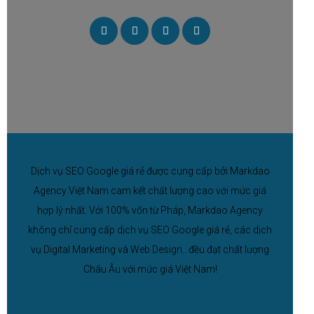
Dịch vụ SEO Google giá rẻ được cung cấp bởi Markdao
Agency Việt Nam cam kết chất lượng cao với mức giá
hợp lý nhất. Với 100% vốn từ Pháp, Markdao Agency
không chỉ cung cấp dịch vụ SEO Google giá rẻ, các dịch
vụ Digital Marketing và Web Design.. đều đạt chất lượng
Châu Âu với mức giá Việt Nam!