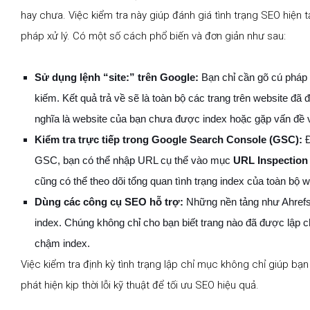
hay chưa. Việc kiểm tra này giúp đánh giá tình trạng SEO hiện t
pháp xử lý. Có một số cách phổ biến và đơn giản như sau:
Sử dụng lệnh “site:” trên Google:
Bạn chỉ cần gõ cú pháp
kiếm. Kết quả trả về sẽ là toàn bộ các trang trên website đã
nghĩa là website của bạn chưa được index hoặc gặp vấn đề v
Kiểm tra trực tiếp trong Google Search Console (GSC):
Đ
GSC, bạn có thể nhập URL cụ thể vào mục
URL Inspection
cũng có thể theo dõi tổng quan tình trạng index của toàn bộ 
Dùng các công cụ SEO hỗ trợ:
Những nền tảng như Ahrefs,
index. Chúng không chỉ cho bạn biết trang nào đã được lập c
chậm index.
Việc kiểm tra định kỳ tình trạng lập chỉ mục không chỉ giúp 
phát hiện kịp thời lỗi kỹ thuật để tối ưu SEO hiệu quả.