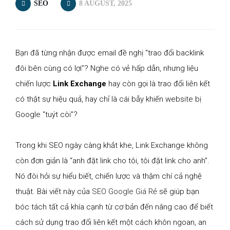
SEO
8 AUGUST, 2025
Bạn đã từng nhận được email đề nghị “trao đổi backlink
đôi bên cùng có lợi”? Nghe có vẻ hấp dẫn, nhưng liệu
chiến lược
Link Exchange
hay còn gọi là trao đổi liên kết
có thật sự hiệu quả, hay chỉ là cái bẫy khiến website bị
Google “tuýt còi”?
Trong khi SEO ngày càng khắt khe, Link Exchange không
còn đơn giản là “anh đặt link cho tôi, tôi đặt link cho anh”.
Nó đòi hỏi sự hiểu biết, chiến lược và thậm chí cả nghệ
thuật. Bài viết này của
SEO Google Giá Rẻ
sẽ giúp bạn
bóc tách tất cả khía cạnh từ cơ bản đến nâng cao để biết
cách sử dụng trao đổi liên kết một cách khôn ngoan, an