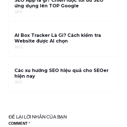
SEO App là gì? Chiến lược tối ưu SEO
ứng dụng lên TOP Google
SEO
AI Box Tracker Là Gì? Cách kiểm tra
Website được AI chọn
SEO
Các xu hướng SEO hiệu quả cho SEOer
hiện nay
SEO
ĐỂ LẠI LỜI NHẮN CỦA BẠN
COMMENT
*