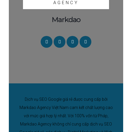
AGENCY
Markdao
Dịch vụ SEO Google giá rẻ được cung cấp bởi
Markdao Agency Việt Nam cam kết chất lượng cao
với mức giá hợp lý nhất. Với 100% vốn từ Pháp,
Markdao Agency không chỉ cung cấp dịch vụ SEO