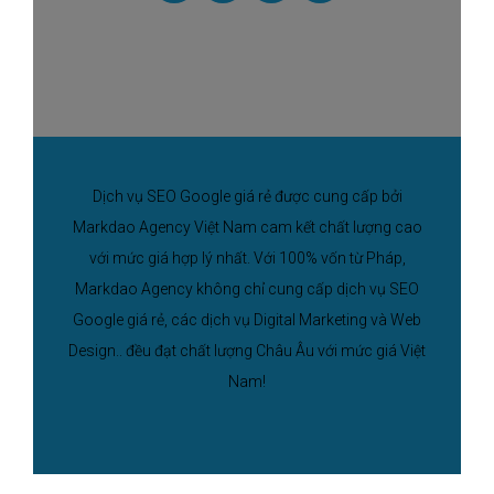
Dịch vụ SEO Google giá rẻ được cung cấp bởi
Markdao Agency Việt Nam cam kết chất lượng cao
với mức giá hợp lý nhất. Với 100% vốn từ Pháp,
Markdao Agency không chỉ cung cấp dịch vụ SEO
Google giá rẻ, các dịch vụ Digital Marketing và Web
Design.. đều đạt chất lượng Châu Âu với mức giá Việt
Nam!