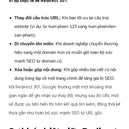
Ví dụ thực tế về Redirect 301:
Thay đổi cấu trúc URL:
Khi bạn tối ưu lại cấu trúc
website (ví dụ: từ
/san-pham-123
sang
/san-pham/ten-
san-pham
).
Di chuyển tên miền:
Khi doanh nghiệp chuyển thương
hiệu sang một domain mới và muốn giữ toàn bộ sức
mạnh SEO từ domain cũ.
Xóa hoặc gộp nội dung:
Khi gộp nhiều bài viết có nội
dung trùng lặp về một trang chính để tăng giá trị SEO.
Với Redirect 301, Google thường mất một khoảng thời
gian ngắn để ghi nhận sự thay đổi, nhưng sau đó URL mới
sẽ được ưu tiên hiển thị trên kết quả tìm kiếm, đồng thời kế
thừa gần như toàn bộ sức mạnh SEO từ URL gốc.