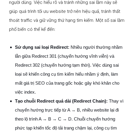
người dùng. Việc hiểu rõ và tránh những sai lầm này sẽ
giúp quá trình tối ưu website trở nên hiệu quả, tránh thất
thoát traffic và giữ vững thứ hạng tìm kiếm. Một số sai lầm
phổ biến có thể kể đến:
Sử dụng sai loại Redirect:
Nhiều người thường nhầm
lẫn giữa Redirect 301 (chuyển hướng vĩnh viễn) và
Redirect 302 (chuyển hướng tạm thời). Việc dùng sai
loại sẽ khiến công cụ tìm kiếm hiểu nhầm ý định, làm
mất giá trị SEO của trang gốc hoặc gây khó khăn cho
việc index.
Tạo chuỗi Redirect quá dài (Redirect Chain):
Thay vì
chuyển hướng trực tiếp từ A → B, nhiều website lại đi
theo lộ trình A → B → C → D. Chuỗi chuyển hướng
phức tạp khiến tốc độ tải trang chậm lại, công cụ tìm