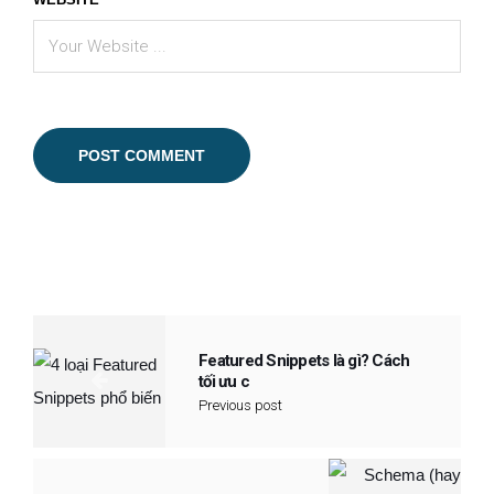
Featured Snippets là gì? Cách
tối ưu c
Previous post