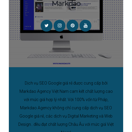
Markdao
Dịch vụ SEO Google giá rẻ được cung cấp bởi
Markdao Agency Việt Nam cam kết chất lượng cao
với mức giá hợp lý nhất. Với 100% vốn từ Pháp,
Markdao Agency không chỉ cung cấp dịch vụ SEO
Google giá rẻ, các dịch vụ Digital Marketing và Web
Design.. đều đạt chất lượng Châu Âu với mức giá Việt