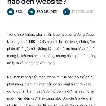
nào đến website?
SEO
SEO MŨ ĐEN
27 JUNE, 2025
Trong SEO, không phải chiến lược nào cũng đáng được
khen ngợi, và
SEO mũ đen
chính là một trong những “kẻ
phản diện” gây rối. Những kỹ thuật tối ưu hóa này có thể
mang lại kết quả nhanh chóng, nhưng hậu quả mà chúng
để lại là vô cùng nghiêm trọng.
Nếu bạn không cẩn thận, website của bạn có thể sẽ bị
phạt nặng, thậm chí mất hẳn cơ hội xuất hiện trên các
công cụ tìm kiếm. Vậy SEO mũ đen là gì? Tại sao nó lại
nguy hiểm đến vậy? Hãy cùng
SEO Google Giá Rẻ
khám
phá trong bài viết này để hiểu rõ hơn về “tảng băng chìm”