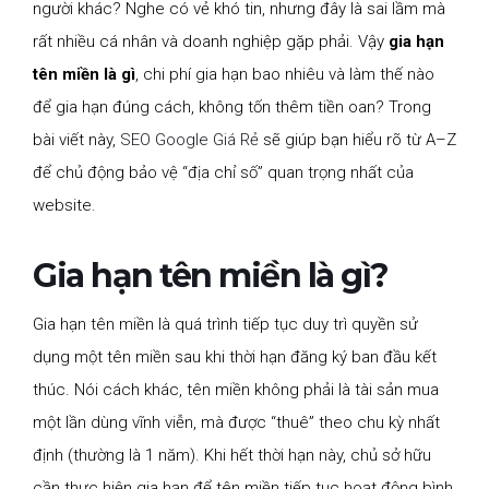
người khác? Nghe có vẻ khó tin, nhưng đây là sai lầm mà
rất nhiều cá nhân và doanh nghiệp gặp phải. Vậy
gia hạn
tên miền là gì
, chi phí gia hạn bao nhiêu và làm thế nào
để gia hạn đúng cách, không tốn thêm tiền oan? Trong
bài viết này,
SEO Google Giá Rẻ
sẽ giúp bạn hiểu rõ từ A–Z
để chủ động bảo vệ “địa chỉ số” quan trọng nhất của
website.
Gia hạn tên miền là gì?
Gia hạn tên miền là quá trình tiếp tục duy trì quyền sử
dụng một tên miền sau khi thời hạn đăng ký ban đầu kết
thúc. Nói cách khác, tên miền không phải là tài sản mua
một lần dùng vĩnh viễn, mà được “thuê” theo chu kỳ nhất
định (thường là 1 năm). Khi hết thời hạn này, chủ sở hữu
cần thực hiện gia hạn để tên miền tiếp tục hoạt động bình