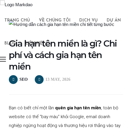
TRANG CHỦ
VỀ CHÚNG TÔI
DỊCH VỤ
DỰ ÁN
Gia hạn tên miền là gì? Chi
BLOG
LIÊN HỆ
phí và cách gia hạn tên
miền
SEO
13 MAY, 2026
Bạn có biết chỉ một lần
quên gia hạn tên miền
, toàn bộ
website có thể “bay màu” khỏi Google, email doanh
nghiệp ngừng hoạt động và thương hiệu rơi thẳng vào tay