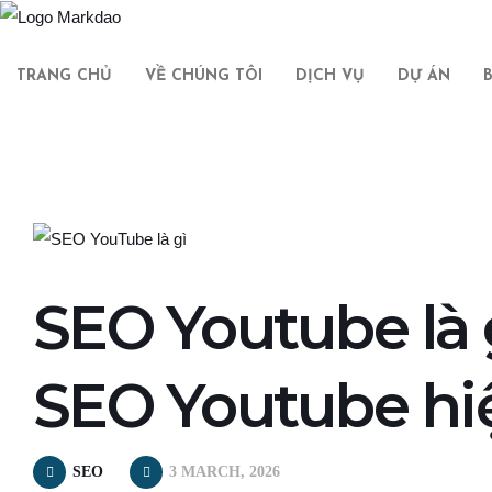
TRANG CHỦ
VỀ CHÚNG TÔI
DỊCH VỤ
DỰ ÁN
SEO Youtube là 
SEO Youtube hi
SEO
3 MARCH, 2026