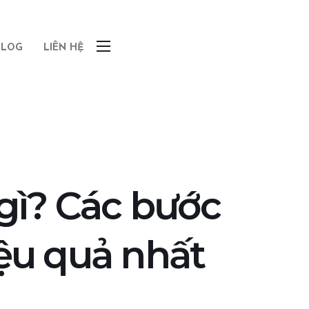
BLOG
LIÊN HỆ
gì? Các bước
ệu quả nhất