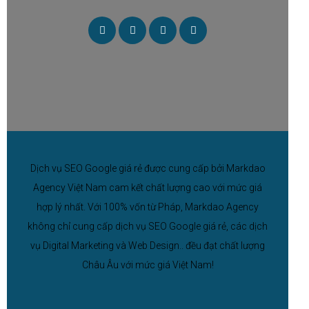
Dịch vụ SEO Google giá rẻ được cung cấp bởi Markdao
Agency Việt Nam cam kết chất lượng cao với mức giá
hợp lý nhất. Với 100% vốn từ Pháp, Markdao Agency
không chỉ cung cấp dịch vụ SEO Google giá rẻ, các dịch
vụ Digital Marketing và Web Design.. đều đạt chất lượng
Châu Âu với mức giá Việt Nam!